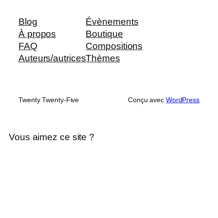
Blog
Évènements
À propos
Boutique
FAQ
Compositions
Auteurs/autrices
Thèmes
Twenty Twenty-Five
Conçu avec
WordPress
Vous aimez ce site ?
Chaque élément de ce site web a été
minutieusement
conçu par mes soins
pour
vous offrir une expérience unique.
Bienvenue dans mon univers numérique !